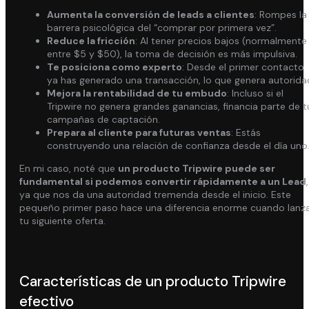
Aumenta la conversión de leads a clientes
: Rompes la
barrera psicológica del “comprar por primera vez”.
Reduce la fricción
: Al tener precios bajos (normalmente
entre $5 y $50), la toma de decisión es más impulsiva.
Te posiciona como experto
: Desde el primer contacto
ya has generado una transacción, lo que genera autorida
Mejora la rentabilidad de tu embudo
: Incluso si el
Tripwire no genera grandes ganancias, financia parte de t
campañas de captación.
Prepara al cliente para futuras ventas
: Estás
construyendo una relación de confianza desde el día uno
En mi caso, noté que
un producto Tripwire puede ser
fundamental si podemos convertir rápidamente a un Lead
,
ya que nos da una autoridad tremenda desde el inicio. Este
pequeño primer paso hace una diferencia enorme cuando lanz
tu siguiente oferta.
Características de un producto Tripwire
efectivo